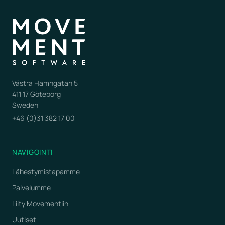
Västra Hamngatan 5
411 17 Göteborg
Sweden
+46 (0)31 382 17 00
NAVIGOINTI
Lähestymistapamme
Palvelumme
Liity Movementiin
Uutiset