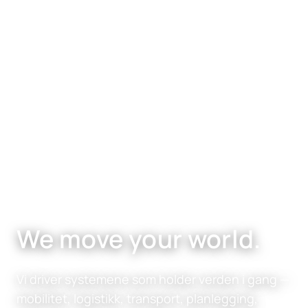
We move your world.
Vi driver systemene som holder verden i gang —
mobilitet, logistikk, transport, planlegging,