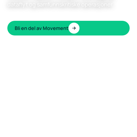
dataflyt og samfunnskritiske operasjoner.
Bli en del av Movement