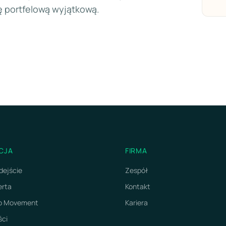
kę portfelową wyjątkową.
CJA
FIRMA
dejście
Zespół
erta
Kontakt
do Movement
Kariera
ści