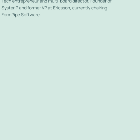
Tech entrepreneur and multi-board director. Founder of
Syster P and former VP at Ericsson, currently chairing
FormPipe Software.