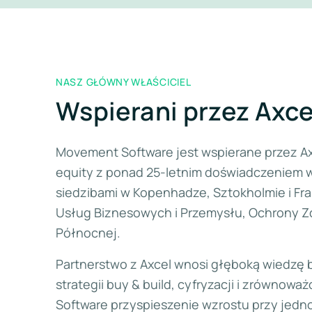
NASZ GŁÓWNY WŁAŚCICIEL
Wspierani przez Axce
Movement Software jest wspierane przez Ax
equity z ponad 25-letnim doświadczeniem w
siedzibami w Kopenhadze, Sztokholmie i Fran
Usług Biznesowych i Przemysłu, Ochrony Z
Północnej.
Partnerstwo z Axcel wnosi głęboką wiedzę 
strategii buy & build, cyfryzacji i zrówno
Software przyspieszenie wzrostu przy jed