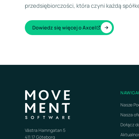
przedsiębiorczości, która czyni każdą spół
Dowiedz się więcej o Axcel
NAWIGA
Nasze Po
Nasza of
Dołącz 
Västra Hamngatan 5
Aktualno
411 17 Göteborg