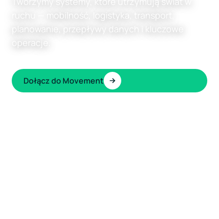
Tworzymy systemy, które utrzymują świat w
ruchu — mobilność, logistyka, transport,
planowanie, przepływy danych i kluczowe
operacje.
Dołącz do Movement