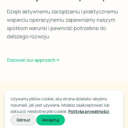
Dzięki aktywnemu zarządzaniu i praktycznemu
wsparciu operacyjnemu zapewniamy naszym
spółkom warunki i pewność potrzebne do
dalszego rozwoju.
Discover our approach
Używamy plików cookie, aby strona działała i abyśmy
RUCH TAM, GDZIE JEST NAJBARDZIEJ POTRZEBNY
rozumieli, jak jest używana. Możesz zaakceptować lub
Obszary działalności
odrzucić nieistotne pliki cookie.
Polityka prywatności
.
Odrzuć
Akceptuj