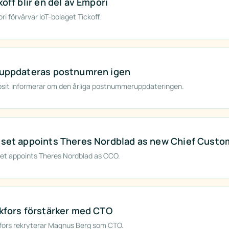
koff blir en del av Empori
i förvärvar IoT-bolaget Tickoff.
uppdateras postnumren igen
sit informerar om den årliga postnummeruppdateringen.
set appoints Theres Nordblad as new Chief Custom
et appoints Theres Nordblad as CCO.
kfors förstärker med CTO
fors rekryterar Magnus Berg som CTO.