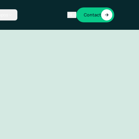
opos
FR
Contact