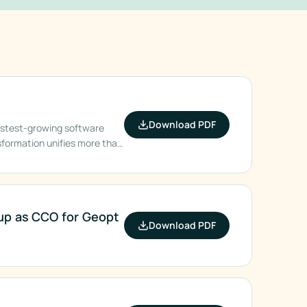
Download PDF
astest-growing software
sformation unifies more than
gle identity, establishing a
nsportation & Logistics, and
up as CCO for Geopt
Download PDF