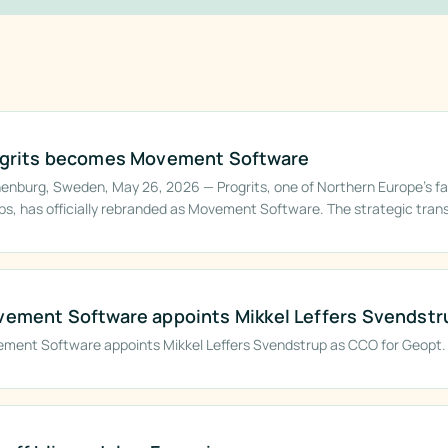
grits becomes Movement Software
enburg, Sweden, May 26, 2026 — Progrits, one of Northern Europe’s f
ps, has officially rebranded as Movement Software. The strategic tran
arket-leading niche software brands across Northern Europe under a sin
rhouse dedicated to three core verticals: Vehicle Digital Solutions, Tra
c Mobility
ement Software appoints Mikkel Leffers Svendstr
ment Software appoints Mikkel Leffers Svendstrup as CCO for Geopt.