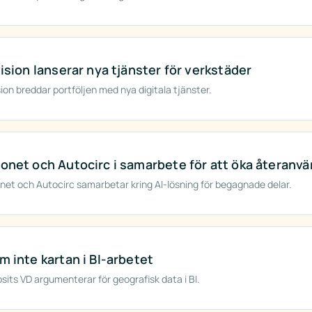
vision lanserar nya tjänster för verkstäder
sion breddar portföljen med nya digitala tjänster.
onet och Autocirc i samarbete för att öka återanvä
net och Autocirc samarbetar kring AI-lösning för begagnade delar.
m inte kartan i BI-arbetet
sits VD argumenterar för geografisk data i BI.