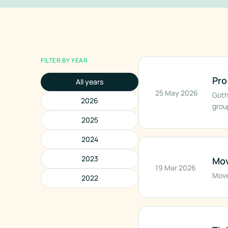
FILTER BY YEAR
Pro
All years
25 May 2026
Goth
2026
grou
20 m
2025
powe
2024
Publi
2023
Mov
19 Mar 2026
Move
2022